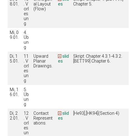
8.01.
. V
al Layout
es
Chapter 5.
orl
(Flow)
es
un
g
Mi, 0
4.
9.01.
Üb
un
g
Di, 1
11
Upward
slid
Skript: Chapter 4.3.1-4.3.2.
5.01.
. V
Planar
es
[BETT99] Chapter 6.
orl
Drawings.
es
un
g
Mi, 1
5.
6.01.
Üb
un
g
Di, 2
12
Contact
slid
[He93],[HK94](Section 4)
2.01.
. V
Represent
es
orl
ations.
es
un