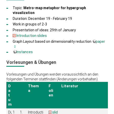
Topic:
Metro-map metaphor for hypergraph
visualization
Duration: December 19 - February 19
Work in groups of 2-3
Presentation of ideas: 29th of January
Introduction slides
Graph Layout based on dimensionality reduction
paper
Instances
Vorlesungen & Übungen
Vorlesungen und Übungen werden voraussichtlich an den
folgenden Terminen stattfinden (Änderungen vorbehalten).
D
Them
F
Literatur
a
a
oli
t
en
u
m
Di, 1
1.
Introducti
slid