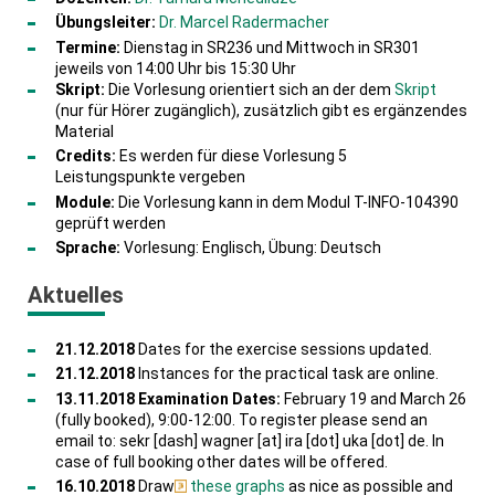
Übungsleiter:
Dr. Marcel Radermacher
Termine:
Dienstag in SR236 und Mittwoch in SR301
jeweils von 14:00 Uhr bis 15:30 Uhr
Skript:
Die Vorlesung orientiert sich an der dem
Skript
(nur für Hörer zugänglich), zusätzlich gibt es ergänzendes
Material
Credits:
Es werden für diese Vorlesung 5
Leistungspunkte vergeben
Module:
Die Vorlesung kann in dem Modul T-INFO-104390
geprüft werden
Sprache:
Vorlesung: Englisch, Übung: Deutsch
Aktuelles
21.12.2018
Dates for the exercise sessions updated.
21.12.2018
Instances for the practical task are online.
13.11.2018
Examination Dates:
February 19 and March 26
(fully booked), 9:00-12:00. To register please send an
email to: sekr [dash] wagner [at] ira [dot] uka [dot] de. In
case of full booking other dates will be offered.
16.10.2018
Draw
these graphs
as nice as possible and