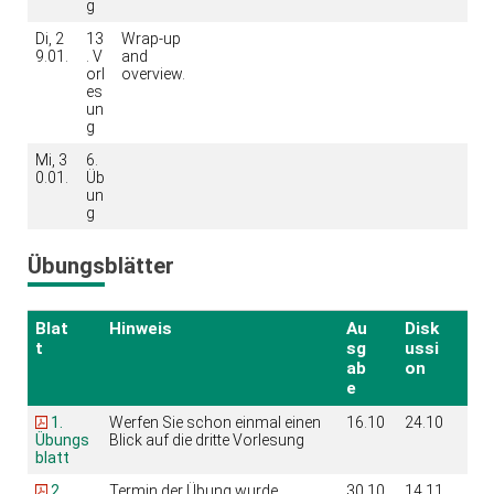
g
Di, 2
13
Wrap-up
9.01.
. V
and
orl
overview.
es
un
g
Mi, 3
6.
0.01.
Üb
un
g
Übungsblätter
Blat
Hinweis
Au
Disk
t
sg
ussi
ab
on
e
1.
Werfen Sie schon einmal einen
16.10
24.10
Übungs
Blick auf die dritte Vorlesung
blatt
2.
Termin der Übung wurde
30.10
14.11