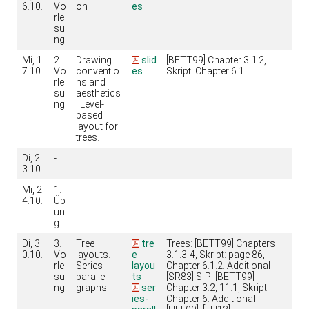
6.10.
Vo
on
es
rle
su
ng
Mi, 1
2.
Drawing
slid
[BETT99] Chapter 3.1.2,
7.10.
Vo
conventio
es
Skript: Chapter 6.1
rle
ns and
su
aesthetics
ng
. Level-
based
layout for
trees.
Di, 2
-
3.10.
Mi, 2
1.
4.10.
Üb
un
g
Di, 3
3.
Tree
tre
Trees: [BETT99] Chapters
0.10.
Vo
layouts.
e
3.1.3-4, Skript: page 86,
rle
Series-
layou
Chapter 6.1.2. Additional
su
parallel
ts
[SR83] S-P: [BETT99]
ng
graphs
ser
Chapter 3.2, 11.1, Skript:
ies-
Chapter 6. Additional