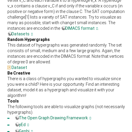
vertex v_C and each variable x to a hyperedge e_x. A hyperedge
v_x contains a clause v_C if and only if the variable x occurs (in
positive or negative form) in the clause C. The SAT computation
challenge[1] lists a variety of SAT instances. Try to visualize as
many as possible, start with change t small instances. The
instances are encoded in the
DIMACS format
.
Datasets
Random Hypergraphs
This dataset of hypergraphs was generated randomly. The set
consists of small, medium and a few large graphs. Again, the
instances are encoded in the DIMACS format. Note that vertices
of degree 0 are allowed.
Dataset
Be Creative
There is a class of hypergraphs you wanted to visualize since
you were a child? Here is your opportunity. Find an interesting
dataset, model it as a hypergraph and visualize it with your
algorithm!
Tools
The following tools are able to visualize graphs (not necessarily
hypergraphs).
The Open Graph Drawing Framework
yEd
Gephi