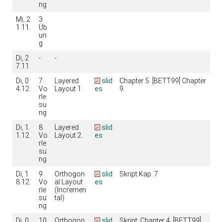
ng
Mi, 2
3.
1.11.
Üb
un
g
Di, 2
-
-
7.11.
Di, 0
7.
Layered
slid
Chapter 5. [BETT99] Chapter
4.12.
Vo
Layout 1.
es
9.
rle
su
ng
Di, 1
8.
Layered
slid
1.12.
Vo
Layout 2.
es
rle
su
ng
Di, 1
9.
Orthogon
slid
Skript Kap. 7
8.12.
Vo
al Layout
es
rle
(Incremen
su
tal)
ng
Di, 0
10
Orthogon
slid
Skript: Chapter 4. [BETT99]