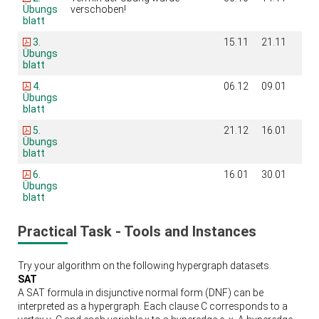
Übungs
verschoben!
blatt
3.
15.11
21.11
Übungs
blatt
4.
06.12
09.01
Übungs
blatt
5.
21.12
16.01
Übungs
blatt
6.
16.01
30.01
Übungs
blatt
Practical Task - Tools and Instances
Try your algorithm on the following hypergraph datasets.
SAT
A SAT formula in disjunctive normal form (DNF) can be
interpreted as a hypergraph. Each clause C corresponds to a