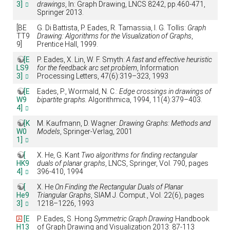
3]
drawings
, In: Graph Drawing, LNCS 8242, pp.460-471,
Springer 2013.
[BE
G. Di Battista, P. Eades, R. Tamassia, I. G. Tollis:
Graph
TT9
Drawing: Algorithms for the Visualization of Graphs
,
9]
Prentice Hall, 1999.
[E
P. Eades, X. Lin, W. F. Smyth:
A fast and effective heuristic
LS9
for the feedback arc set problem
, Information
3]
Processing Letters, 47(6):319–323, 1993
[E
Eades, P., Wormald, N. C.:
Edge crossings in drawings of
W9
bipartite graphs.
Algorithmica, 1994, 11(4):379–403.
4]
[K
M. Kaufmann, D. Wagner:
Drawing Graphs: Methods and
W0
Models
, Springer-Verlag, 2001
1]
[
X. He, G. Kant
Two algorithms for finding rectangular
HK9
duals of planar graphs
, LNCS, Springer, Vol. 790, pages
4]
396-410, 1994
[
X. He
On Finding the Rectangular Duals of Planar
He9
Triangular Graphs
, SIAM J. Comput., Vol. 22(6), pages
3]
1218–1226, 1993
[E
P. Eades, S. Hong
Symmetric Graph Drawing
Handbook
H13
of Graph Drawing and Visualization 2013: 87-113