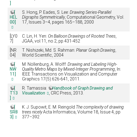
]
[
S. Hong, P. Eades, S. Lee:
Drawing Series-Parallel
HEL
Digraphs Symmetrically
, Computational Geometry, Vol.
00]
17, Issues 3–4, pages 165–188, 2000
[LY0
C. Lin, H. Yen:
On Balloon Drawings of Rooted Trees
,
7]
JGAA, vol.11, no.2, pp.431-452
[NR
T. Nishizeki, Md. S. Rahman:
Planar Graph Drawing
,
04]
World Scientific, 2004
[
M. Nöllenburg, A. Wolff:
Drawing and Labeling High-
NW
Quality Metro Maps by Mixed-Integer Programming
, In:
11]
IEEE Transactions on Visualization and Computer
Graphics 17(5):626-641, 2011.
[
R. Tamassia:
Handbook of Graph Drawing and
T13
Visualization
, CRC Press, 2013.
]
[
K. J. Supowit, E. M. Reingold
The complexity of drawing
SR8
trees nicely
Acta Informatica, Volume 18, Issue 4, pp
3]
377–392