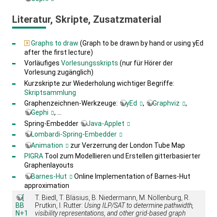
Literatur, Skripte, Zusatzmaterial
Graphs to draw
(Graph to be drawn by hand or using yEd
after the first lecture)
Vorläufiges
Vorlesungsskripts
(nur für Hörer der
Vorlesung zugänglich)
Kurzskripte zur Wiederholung wichtiger Begriffe:
Skriptsammlung
Graphenzeichnen-Werkzeuge:
yEd
,
Graphviz
,
Gephi
, …
Spring-Embedder
Java-Applet
Lombardi-Spring-Embedder
Animation
zur Verzerrung der London Tube Map
PIGRA
Tool zum Modellieren und Erstellen gitterbasierter
Graphenlayouts
Barnes-Hut
Online Implementation of Barnes-Hut
approximation
[
T. Biedl, T. Bläsius, B. Niedermann, M. Nöllenburg, R.
BB
Prutkin, I. Rutter:
Using ILP/SAT to determine pathwidth,
N+1
visibility representations, and other grid-based graph