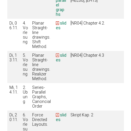
parall
[HEL00], [EH13]
el
grap
hs
Di, 0
4.
Planar
slid
[NR04] Chapter 4.2.
6.11.
Vo
Straight-
es
rle
line
su
drawings.
ng
Shift
Method.
Di, 1
5.
Planar
slid
[NR04] Chapter 4.3
3.11.
Vo
Straight-
es
rle
line
su
drawings.
ng
Realizer
Method.
Mi, 1
2.
Series-
4.11.
Üb
Parallel
un
Graphs,
g
Canoncial
Order
Di, 2
6.
Force
slid
Skript Kap. 2
0.11.
Vo
Directed
es
rle
Layouts.
su