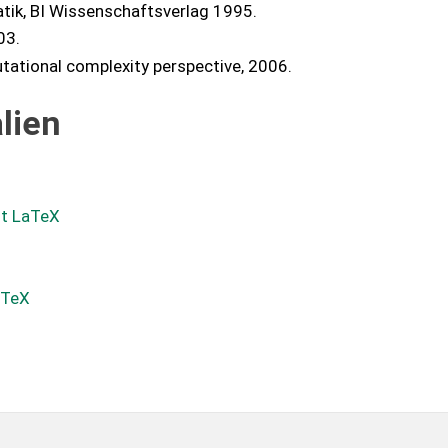
tik, BI Wissenschaftsverlag 1995.
03.
tational complexity perspective, 2006.
lien
it LaTeX
aTeX