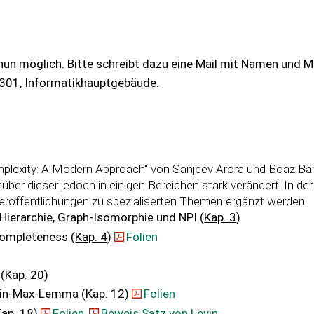
un möglich. Bitte schreibt dazu eine Mail mit Namen und 
 301, Informatikhauptgebäude.
mplexity: A Modern Approach“ von Sanjeev Arora und Boaz Bar
ber dieser jedoch in einigen Bereichen stark verändert. In der
Veröffentlichungen zu spezialiserten Themen ergänzt werden.
e Hierarchie, Graph-Isomorphie und NPI (
Kap. 3
)
completeness (
Kap. 4
)
Folien
(
Kap. 20
)
Min-Max-Lemma (
Kap. 12
)
Folien
Kap. 18
)
Folien
,
Beweis Satz von Levin