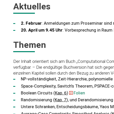
Aktuelles
2. Februar
: Anmeldungen zum Proseminar sind n
20. April um 9.45 Uhr
: Vorbesprechung in Raum
Themen
Der Inhalt orientiert sich am Buch „Computational Co
verfügbar. – Die endgültige Buchversion hat sich gegenü
einzelnen Kapitel sollen durch den Bezug zu anderen 
NP-vollständigkeit, Zeit-Hierarchie, polynomiell
Space-Complexity, Savitch's Theorem, PSPACE-
Boolean Circuits (
Kap. 6
)
Folien
Randomisierung (
Kap. 7
), und Derandomisierung 
Untere Schranken, Entscheidungsbäume, Yaos 
Average-Case Complexity, Smoothed Analysis (