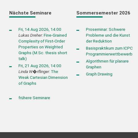
Nächste Seminare
Sommersemester 2026
Fri, 14 Aug 2026, 14:00
Proseminar: Schwere
Lukas Dreher
:
Fine-Grained
Probleme und die Kunst
Complexity of First-Order
der Reduktion
Properties on Weighted
Basispraktikum zum ICPC
Graphs (M.Sc. thesis short
Programmierwettbewerb
talk)
Algorithmen für planare
Fri, 21 Aug 2026, 14:00
Graphen
Linda W�rflinger
:
The
Graph Drawing
Weak Cartesian Dimension
of Graphs
frühere Seminare