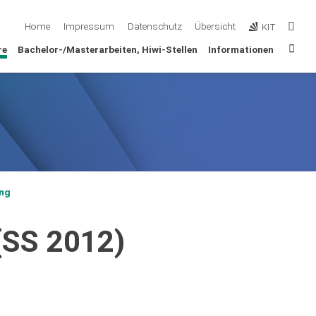
Such
Home
Impressum
Datenschutz
Übersicht
KIT
Sta
re
Bachelor-/Masterarbeiten, Hiwi-Stellen
Informationen
ung
(SS 2012)