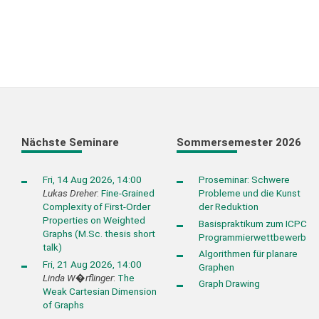
Nächste Seminare
Sommersemester 2026
Fri, 14 Aug 2026, 14:00
Proseminar: Schwere
Lukas Dreher
:
Fine-Grained
Probleme und die Kunst
Complexity of First-Order
der Reduktion
Properties on Weighted
Basispraktikum zum ICPC
Graphs (M.Sc. thesis short
Programmierwettbewerb
talk)
Algorithmen für planare
Fri, 21 Aug 2026, 14:00
Graphen
Linda W�rflinger
:
The
Graph Drawing
Weak Cartesian Dimension
of Graphs