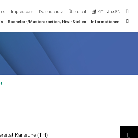
Such
me
Impressum
Datenschutz
Übersicht
de
EN
KIT
Sta
re
Bachelor-/Masterarbeiten, Hiwi-Stellen
Informationen
f
ersität Karlsruhe (TH)