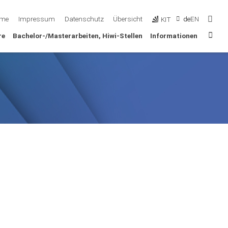
Such
me
Impressum
Datenschutz
Übersicht
de
EN
KIT
Sta
re
Bachelor-/Masterarbeiten, Hiwi-Stellen
Informationen