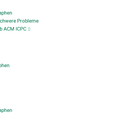
raphen
-schwere Probleme
rb ACM ICPC
aphen
raphen