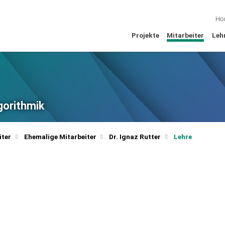
Ho
Projekte
Mitarbeiter
Leh
lgorithmik
iter
Ehemalige Mitarbeiter
Dr. Ignaz Rutter
Lehre