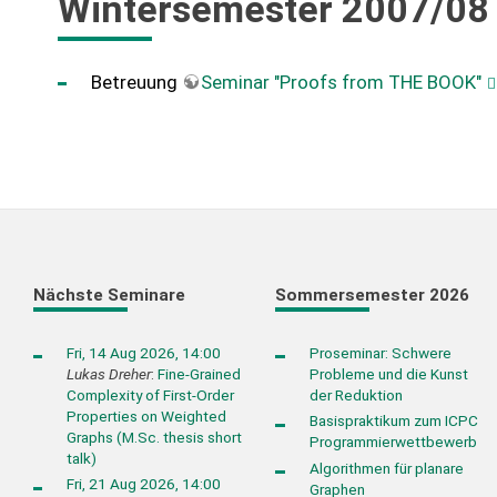
Wintersemester 2007/08
Betreuung
Seminar "Proofs from THE BOOK"
Nächste Seminare
Sommersemester 2026
Fri, 14 Aug 2026, 14:00
Proseminar: Schwere
Lukas Dreher
:
Fine-Grained
Probleme und die Kunst
Complexity of First-Order
der Reduktion
Properties on Weighted
Basispraktikum zum ICPC
Graphs (M.Sc. thesis short
Programmierwettbewerb
talk)
Algorithmen für planare
Fri, 21 Aug 2026, 14:00
Graphen