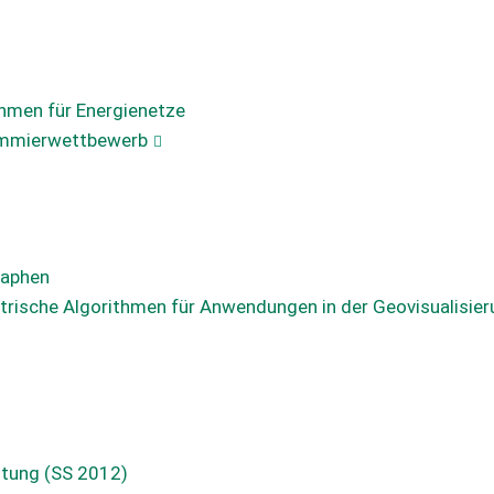
thmen für Energienetze
ammierwettbewerb
raphen
rische Algorithmen für Anwendungen in der Geovisualisie
utung (SS 2012)