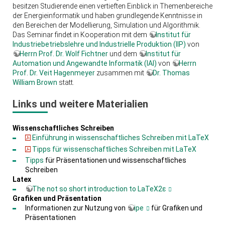
besitzen Studierende einen vertieften Einblick in Themenbereiche
der Energieinformatik und haben grundlegende Kenntnisse in
den Bereichen der Modellierung, Simulation und Algorithmik.
Das Seminar findet in Kooperation mit dem
Institut für
Industriebetriebslehre und Industrielle Produktion (IIP)
von
Herrn Prof. Dr. Wolf Fichtner
und dem
Institut für
Automation und Angewandte Informatik (IAI)
von
Herrn
Prof. Dr. Veit Hagenmeyer
zusammen mit
Dr. Thomas
William Brown
statt.
Links und weitere Materialien
Wissenschaftliches Schreiben
Einführung in wissenschaftliches Schreiben mit LaTeX
Tipps für wissenschaftliches Schreiben mit LaTeX
Tipps
für Präsentationen und wissenschaftliches
Schreiben
Latex
The not so short introduction to LaTeX2ε
Grafiken und Präsentation
Informationen zur Nutzung von
ipe
für Grafiken und
Präsentationen