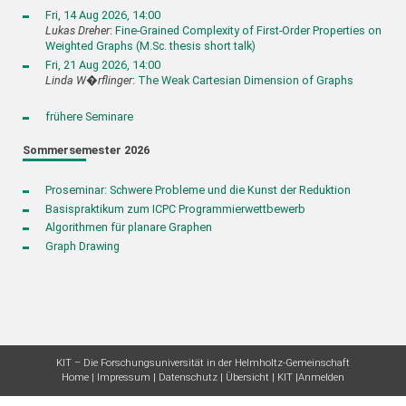
Fri, 14 Aug 2026, 14:00
Lukas Dreher
:
Fine-Grained Complexity of First-Order Properties on
Weighted Graphs (M.Sc. thesis short talk)
Fri, 21 Aug 2026, 14:00
Linda W�rflinger
:
The Weak Cartesian Dimension of Graphs
frühere Seminare
Sommersemester 2026
Proseminar: Schwere Probleme und die Kunst der Reduktion
Basispraktikum zum ICPC Programmierwettbewerb
Algorithmen für planare Graphen
Graph Drawing
KIT – Die Forschungsuniversität in der Helmholtz-Gemeinschaft
Home
Impressum
Datenschutz
Übersicht
KIT
Anmelden