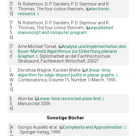
[T
N. Robertson, D. P. Sanders, P. D. Seymour and R.
9
Thomas, The four colour theorem,
electronic
5]
resource
[T
N. Robertson, D. P. Sanders, P. D. Seymour and R.
9
Thomas, The four colour theorem,
unpublished
5
manuscript and computer program
b]
[T
Arne-Michael Törsel,
Analyse und Implementation des
o
Boyer-Myrvold Algorithmus zur Einbettung planarer
r]
Graphen
. Diplomarbeit an der Fachhochschule
Stralsaund, Fachbereich Wirtschaft, 2002?
[
Dorothea Wagner, Karsten Weihe
A linear-time
W
algorithm for edge-disjoint paths in planar graphs
.
W
Combinatorica, Volume 15, Number 1/March, 1995
9
5]
[I
Alon Itai
Linear time restricted union find
.
0
Manuscript 2006
6]
Sonstige Bücher
[A
Giorgio Ausiello et al.
Complexity and Approximation
9
. Springer Verlag, 1999.