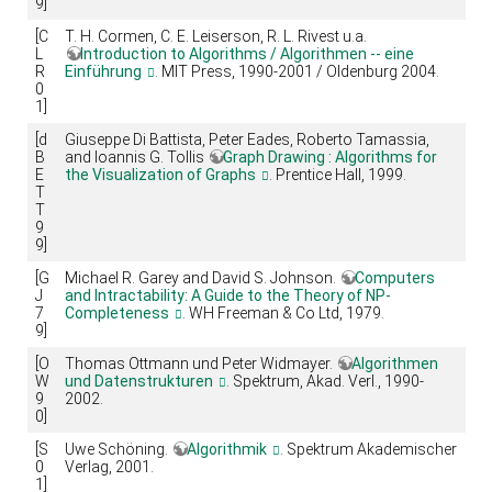
9]
[C
T. H. Cormen, C. E. Leiserson, R. L. Rivest u.a.
L
Introduction to Algorithms / Algorithmen -- eine
R
Einführung
. MIT Press, 1990-2001 / Oldenburg 2004.
0
1]
[d
Giuseppe Di Battista, Peter Eades, Roberto Tamassia,
B
and Ioannis G. Tollis
Graph Drawing : Algorithms for
E
the Visualization of Graphs
. Prentice Hall, 1999.
T
T
9
9]
[G
Michael R. Garey and David S. Johnson.
Computers
J
and Intractability: A Guide to the Theory of NP-
7
Completeness
. WH Freeman & Co Ltd, 1979.
9]
[O
Thomas Ottmann und Peter Widmayer.
Algorithmen
W
und Datenstrukturen
. Spektrum, Akad. Verl., 1990-
9
2002.
0]
[S
Uwe Schöning.
Algorithmik
. Spektrum Akademischer
0
Verlag, 2001.
1]