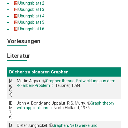
Übungsblatt 2
Übungsblatt 3
Übungsblatt 4
Übungsblatt 5
Übungsblatt 6
Vorlesungen
Literatur
Bücher zu planaren Graphen
[A
Martin Aigner.
Graphentheorie: Entwicklung aus dem
ig
4-Farben-Problem
. Teubner, 1984.
8
4]
[B
John A. Bondy and Uppaluri R.S. Murty.
Graph theory
M
with applications
. North-Holland, 1976.
7
6]
[J
Dieter Jungnickel.
Graphen, Netzwerke und