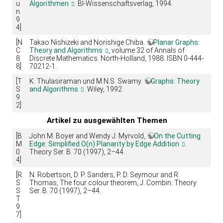
u
Algorithmen
. BI-Wissenschaftsverlag, 1994.
n
9
4]
[N
Takao Nishizeki and Norishige Chiba.
Planar Graphs:
C
Theory and Algorithms
, volume 32 of Annals of
8
Discrete Mathematics. North-Holland, 1988. ISBN 0-444-
8]
70212-1.
[T
K. Thulasiraman und M.N.S. Swamy.
Graphs: Theory
S
and Algorithms
. Wiley, 1992.
9
2]
Artikel zu ausgewählten Themen
[B
John M. Boyer and Wendy J. Myrvold,
On the Cutting
M
Edge: Simplified O(n) Planarity by Edge Addition
.
0
Theory Ser. B. 70 (1997), 2–44.
4]
[R
N. Robertson, D. P. Sanders, P. D. Seymour and R.
S
Thomas, The four colour theorem, J. Combin. Theory
S
Ser. B. 70 (1997), 2–44.
T
9
7]