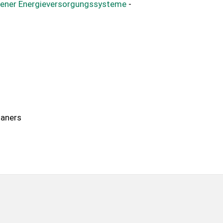
dener Energieversorgungssysteme
-
laners