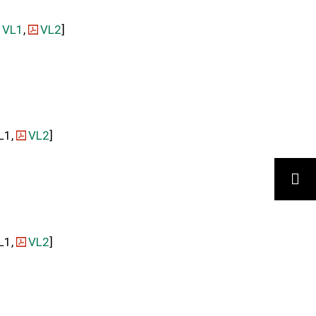
VL1
,
VL2
]
L1,
VL2
]
SUCHE
L1,
VL2
]