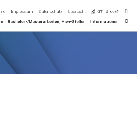
Such
me
Impressum
Datenschutz
Übersicht
de
EN
KIT
Sta
re
Bachelor-/Masterarbeiten, Hiwi-Stellen
Informationen