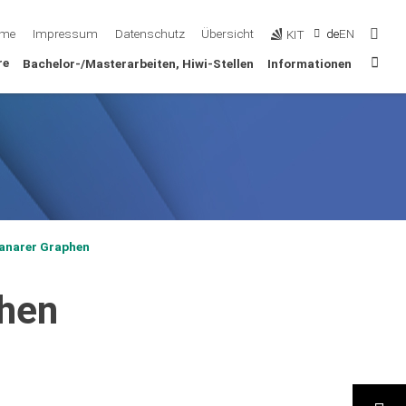
Such
me
Impressum
Datenschutz
Übersicht
de
EN
KIT
Sta
re
Bachelor-/Masterarbeiten, Hiwi-Stellen
Informationen
lanarer Graphen
phen