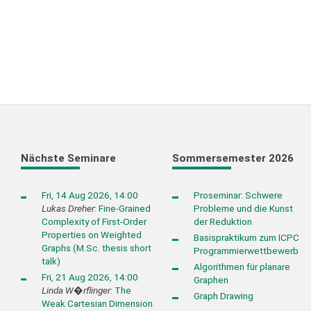
Nächste Seminare
Sommersemester 2026
Fri, 14 Aug 2026, 14:00
Proseminar: Schwere
Lukas Dreher
:
Fine-Grained
Probleme und die Kunst
Complexity of First-Order
der Reduktion
Properties on Weighted
Basispraktikum zum ICPC
Graphs (M.Sc. thesis short
Programmierwettbewerb
talk)
Algorithmen für planare
Fri, 21 Aug 2026, 14:00
Graphen
Linda W�rflinger
:
The
Graph Drawing
Weak Cartesian Dimension