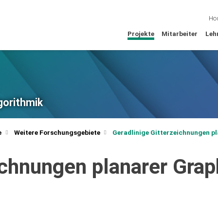
Ho
Projekte
Mitarbeiter
Leh
lgorithmik
e
Weitere Forschungsgebiete
Geradlinige Gitterzeichnungen p
ichnungen planarer Gra