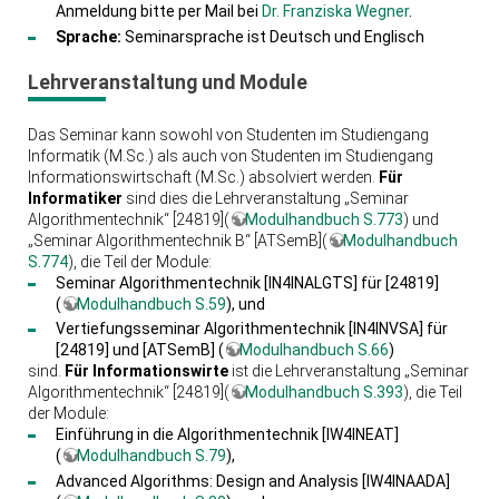
Anmeldung bitte per Mail bei
Dr. Franziska Wegner
.
Sprache:
Seminarsprache ist Deutsch und Englisch
Lehrveranstaltung und Module
Das Seminar kann sowohl von Studenten im Studiengang
Informatik (M.Sc.) als auch von Studenten im Studiengang
Informationswirtschaft (M.Sc.) absolviert werden.
Für
Informatiker
sind dies die Lehrveranstaltung „Seminar
Algorithmentechnik“ [24819](
Modulhandbuch S.773
) und
„Seminar Algorithmentechnik B“ [ATSemB](
Modulhandbuch
S.774
), die Teil der Module:
Seminar Algorithmentechnik [IN4INALGTS] für [24819]
(
Modulhandbuch S.59
), und
Vertiefungsseminar Algorithmentechnik [IN4INVSA] für
[24819] und [ATSemB] (
Modulhandbuch S.66
)
sind.
Für Informationswirte
ist die Lehrveranstaltung „Seminar
Algorithmentechnik“ [24819](
Modulhandbuch S.393
), die Teil
der Module:
Einführung in die Algorithmentechnik [IW4INEAT]
(
Modulhandbuch S.79
),
Advanced Algorithms: Design and Analysis [IW4INAADA]