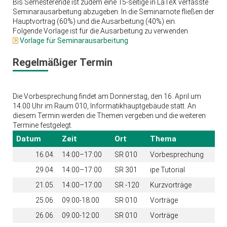
Bis Semesterende ist zudem eine 15-seitige in LaTeX verfasste
Seminarausarbeitung abzugeben. In die Seminarnote fließen der
Hauptvortrag (60%) und die Ausarbeitung (40%) ein.
Folgende Vorlage ist für die Ausarbeitung zu verwenden.
Vorlage für Seminarausarbeitung
Regelmäßiger Termin
Die Vorbesprechung findet am Donnerstag, den 16. April um
14.00 Uhr im Raum 010, Informatikhauptgebäude statt. An
diesem Termin werden die Themen vergeben und die weiteren
Termine festgelegt.
Datum
Zeit
Ort
Thema
16.04.
14:00–17:00
SR 010
Vorbesprechung
29.04.
14:00–17:00
SR 301
ipe Tutorial
21.05.
14:00–17:00
SR -120
Kurzvorträge
25.06.
09:00-18:00
SR 010
Vorträge
26.06.
09:00-12:00
SR 010
Vorträge